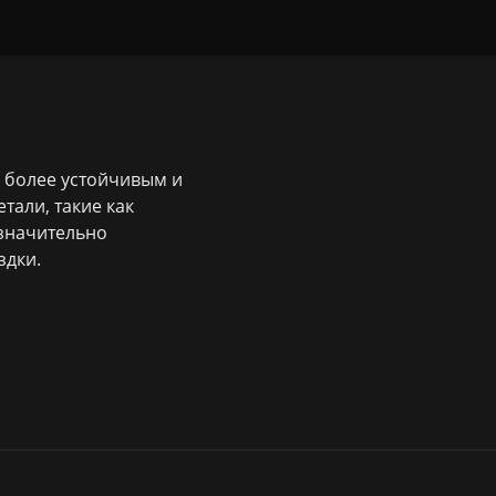
о более устойчивым и
тали, такие как
значительно
здки.