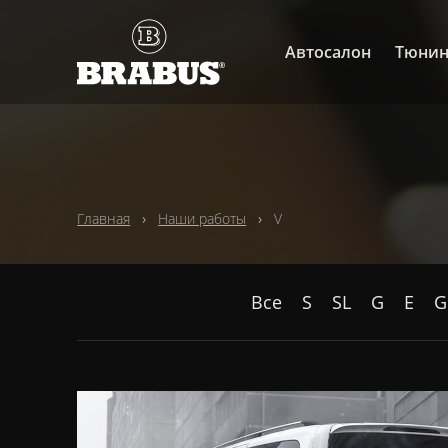
Автосалон
Тюнин
Главная
Наши работы
V
Все
S
SL
G
E
G