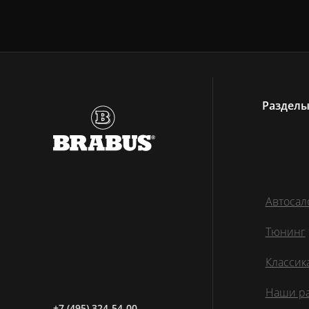
Раздел
Автосал
Тюнинг
Классик
Наши р
+7 (495) 324-54-00