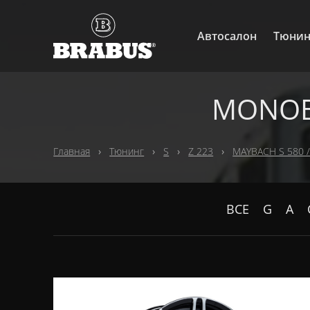
Автосалон
Тюнин
MONOBL
Главная
Тюнинг
S
Z 223
MAYBACH S 580 /
ВСЕ
G
A