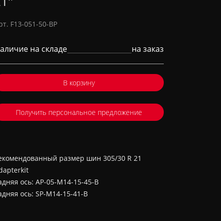
1''
рт. F13-051-50-BP
аличие на складе
на заказ
В корзину
Получить персональное предложение
екомендованный размер шин 305/30 R 21
dapterkit
адняя ось: AP-05-M14-15-45-B
адняя ось: SP-M14-15-41-B