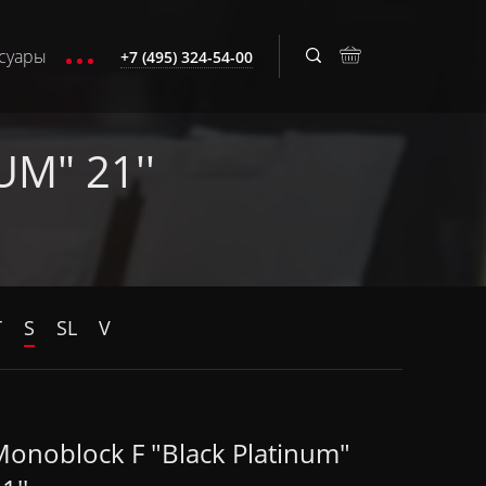
суары
+7 (495) 324-54-00
M" 21''
T
S
SL
V
onoblock F "Black Platinum"