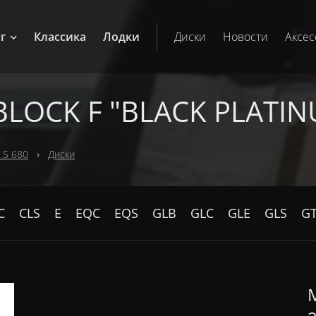
г
Классика
Лодки
Диски
Новости
Аксес
OCK F "BLACK PLATINU
 S 680
Диски
C
CLS
E
EQC
EQS
GLB
GLC
GLE
GLS
G
M