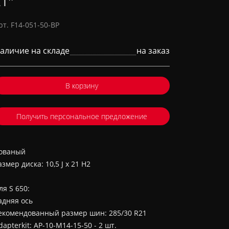
1''
рт. F14-051-50-BP
аличие на складе
на заказ
В корзину
Получить персональное предложение
ованый
азмер диска: 10,5 J x 21 H2
ля S 650:
адняя ось
екомендованный размер шин: 285/30 R21
dapterkit: AP-10-M14-15-50 - 2 шт.