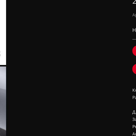
2
А
Н
К
Р
Д
З
Р
A