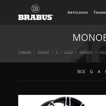
Автосалон
Тюнин
MONOBL
Главная
Тюнинг
S
X 222
Maybach
Дис
ВСЕ
G
A