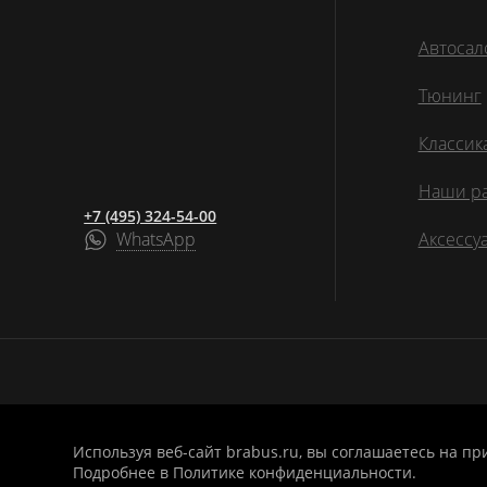
Автосал
Тюнинг
Классик
Наши р
+7 (495) 324-54-00
WhatsApp
Аксессу
Используя веб-сайт brabus.ru, вы соглашаетесь на п
1998-2026 © BRABUS RUSSIA
Политика кон
Подробнее в
Политике конфиденциальности
.