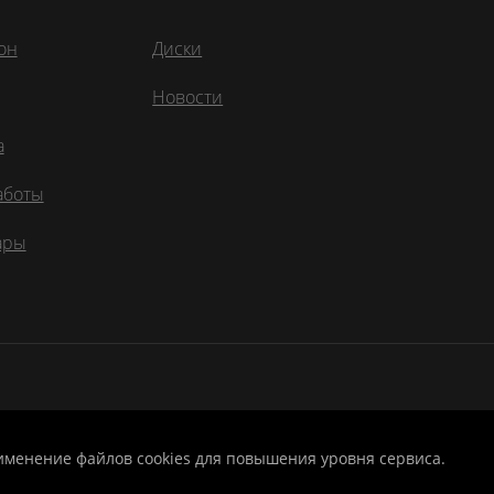
он
Диски
Новости
а
аботы
ары
рименение файлов cookies для повышения уровня сервиса.
фиденциальности
|
Оферта
|
Реквизиты
|
Вход для дилеров