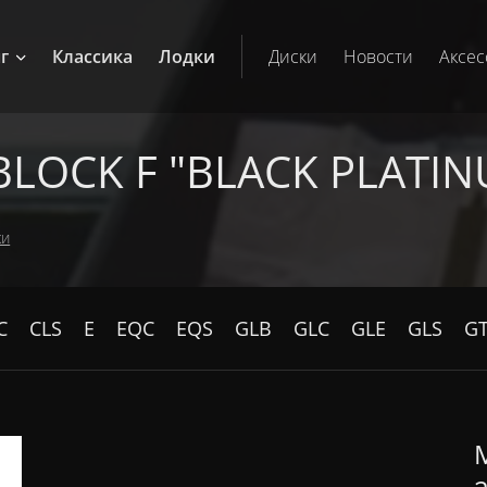
г
Классика
Лодки
Диски
Новости
Аксес
OCK F "BLACK PLATINU
ки
C
CLS
E
EQC
EQS
GLB
GLC
GLE
GLS
G
M