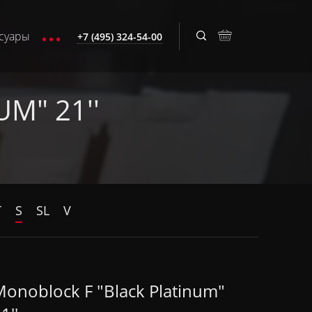
суары
+7 (495) 324-54-00
M" 21''
T
S
SL
V
onoblock F "Black Platinum"