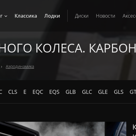
г
Классика
Лодки
Диски
Новости
Аксес
НОГО КОЛЕСА. КАРБОН
Аэродинамика
C
CLS
E
EQC
EQS
GLB
GLC
GLE
GLS
G