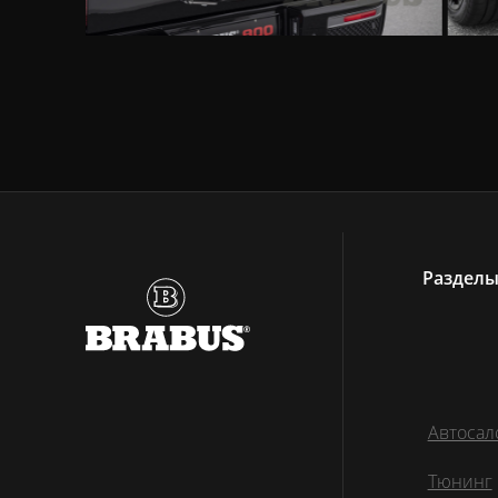
Раздел
Автосал
Тюнинг