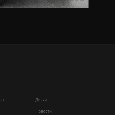
ы
он
Диски
Новости