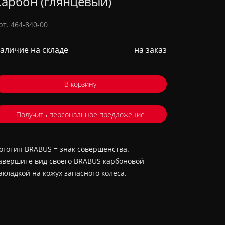
Карбон (глянцевый)
рт. 464-840-00
аличие на складе
на заказ
В корзину
Получить персональное предложение
оготип BRABUS = знак совершенства.
авершите вид своего BRABUS карбоновой
акладкой на кожух запасного колеса.