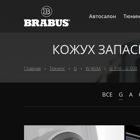
Автосалон
Тюнин
КОЖУХ ЗАПАС
Главная
Тюнинг
G
W 463A
G 350 - G 500
ВСЕ
G
A