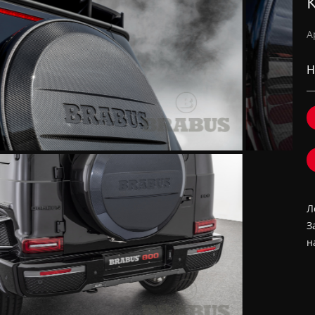
А
Н
Л
З
н