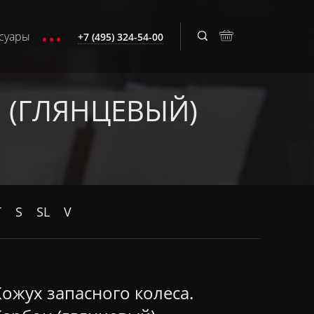
суары
+7 (495) 324-54-00
 (ГЛЯНЦЕВЫЙ)
T
S
SL
V
Кожух запасного колеса.