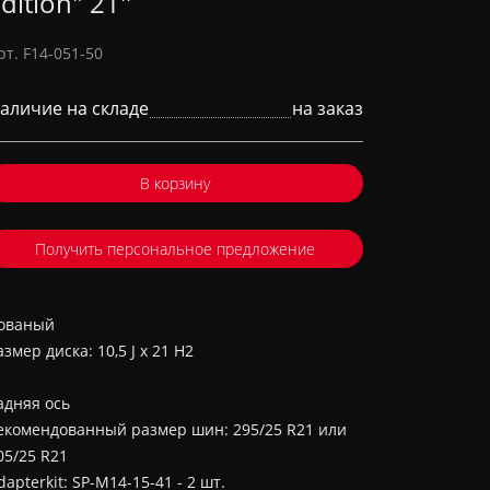
dition" 21''
рт. F14-051-50
аличие на складе
на заказ
В корзину
Получить персональное предложение
ованый
азмер диска: 10,5 J x 21 H2
адняя ось
екомендованный размер шин: 295/25 R21 или
05/25 R21
dapterkit: SP-M14-15-41 - 2 шт.