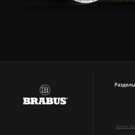
Раздел
Автосал