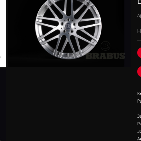
E
А
Н
К
Р
З
Р
3
A