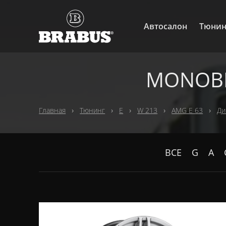
Автосалон
Тюнин
MONOBLO
Главная
Тюнинг
E
W 213
AMG E 63
Ди
ВСЕ
G
A