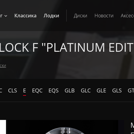
г
Классика
Лодки
Диски
Новости
Аксес
CK F "PLATINUM EDITI
ски
C
CLS
E
EQC
EQS
GLB
GLC
GLE
GLS
G
M