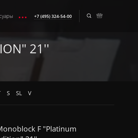
суары
+7 (495) 324-54-00
ON" 21''
T
S
SL
V
onoblock F "Platinum