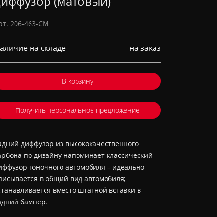
диффузор (матовый)
рт. 206-463-CM
аличие на складе
на заказ
В корзину
Получить персональное предложение
адний диффузор из высококачественного
арбона по дизайну напоминает классический
иффузор гоночного автомобиля – идеально
писывается в общий вид автомобиля;
станавливается вместо штатной вставки в
адний бампер.