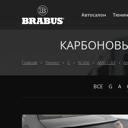
Автосалон
Тюнин
КАРБОНОВЫ
Главная
Тюнинг
C
W 206
AMG C 63
Аэ
ВСЕ
G
A