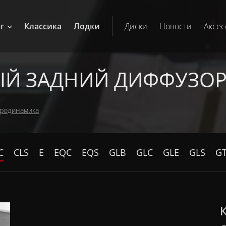
г
Классика
Лодки
Диски
Новости
Аксес
Й ЗАДНИЙ ДИФФУЗОР
родинамика
C
CLS
E
EQC
EQS
GLB
GLC
GLE
GLS
G