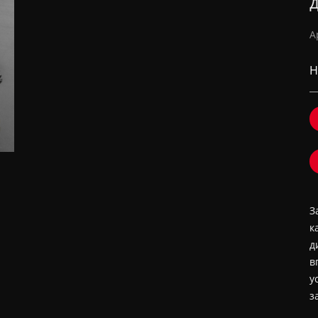
А
Н
З
к
д
в
у
з