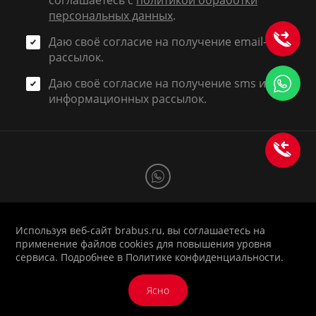
соглашаетесь с
политикой обработки
персональных данных
.
Даю своё согласие на получение email-
рассылок.
Даю своё согласие на получение sms и
информационных рассылок.
Используя веб-сайт brabus.ru, вы соглашаетесь на
1998-2026 © BRABUS RUSSIA
применение файлов cookies для повышения уровня
Политика
|
Оферта
|
Реквизиты
|
Вход для
сервиса. Подробнее в
Политике конфиденциальности
.
конфиденциальности
дилеров
Ясно
Разработка сайта