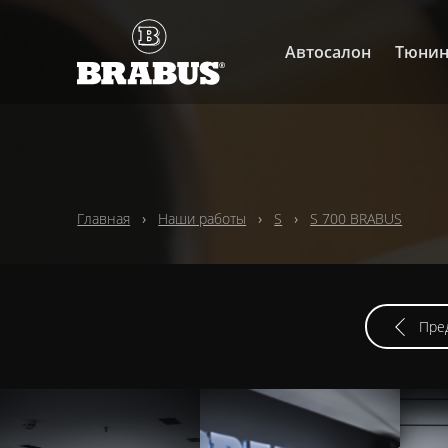
Автосалон
Тюнин
Главная
Наши работы
S
S 700 BRABUS
Пре