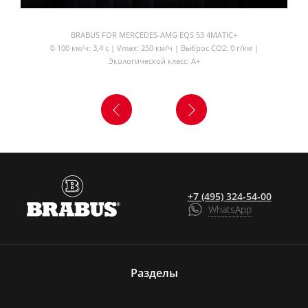
BRABUS FOR MERCEDES-AMG EQS 53 4MATIC+
0-100 км/ч: 3,4 с | Vmax: 250 км/ч | Выброс CO2: 0 г/км |
Экологической класс: A+
+7 (495) 324-54-00
WhatsApp
Разделы